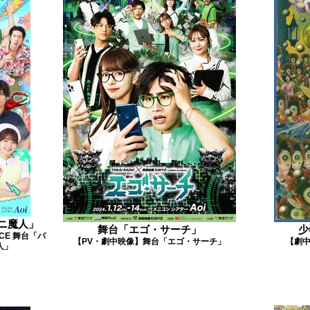
ガニ魔人」
舞台「エゴ・サーチ」
少
UCE 舞台「パ
【PV・劇中映像】舞台「エゴ・サーチ」
【劇
人」