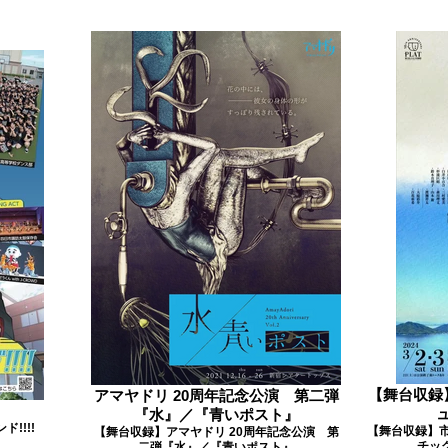
【舞台収録】
アマヤドリ 20周年記念公演 第二弾
!
『水』／『青いポスト』
!!!!
【舞台収録】市
【舞台収録】アマヤドリ 20周年記念公演 第
チッ
二弾『水』／『青いポスト』