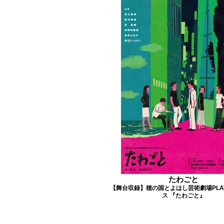
たわごと
【舞台収録】穂の国とよはし芸術劇場PLA
ス 『たわごと』