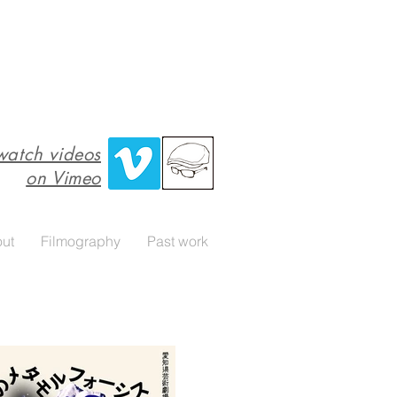
watch videos
on Vimeo
ut
Filmography
Past work