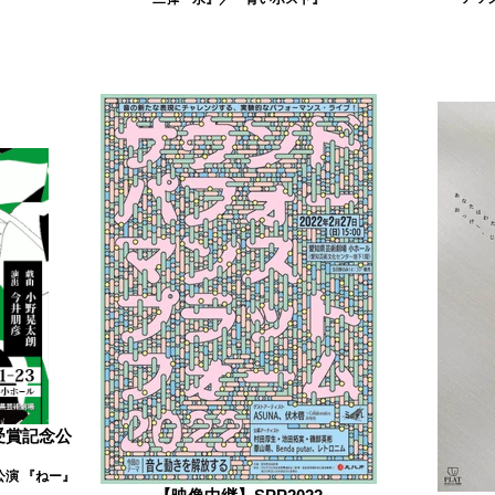
受賞記念公
公演 『ねー』