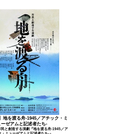
地を渡る舟-1945／アチック・ミ
ューゼアムと記述者たち-
民と創造する演劇『地を渡る舟-1945／ア
ク・ミューゼアムと記述者たち-』