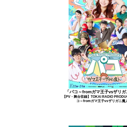
「パコ～fromガマ王子vsザリ
【PV・舞台収録】TOKAI RADIO PROD
コ～fromガマ王子vsザリガニ魔